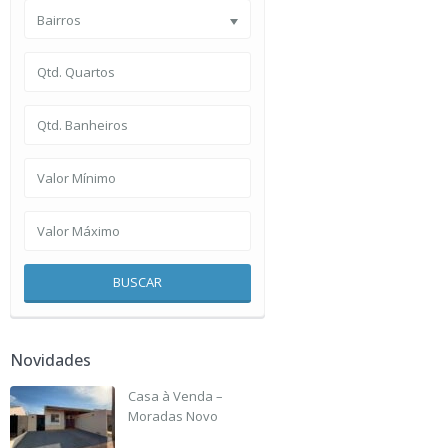
Bairros
BUSCAR
Novidades
Casa à Venda –
Moradas Novo
R$ 190,000