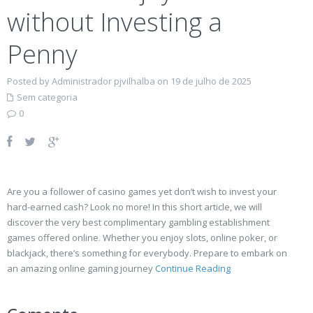
without Investing a
Penny
Posted by Administrador pjvilhalba on 19 de julho de 2025
Sem categoria
0
Are you a follower of casino games yet don’t wish to invest your
hard-earned cash? Look no more! In this short article, we will
discover the very best complimentary gambling establishment
games offered online. Whether you enjoy slots, online poker, or
blackjack, there’s something for everybody. Prepare to embark on
an amazing online gaming journey
Continue Reading