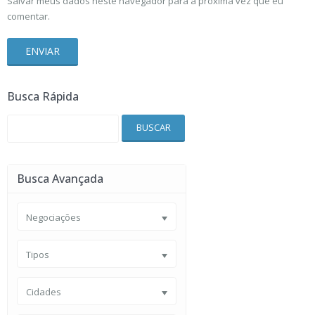
Salvar meus dados neste navegador para a próxima vez que eu
comentar.
Busca Rápida
BUSCAR
Busca Avançada
Negociações
Tipos
Cidades