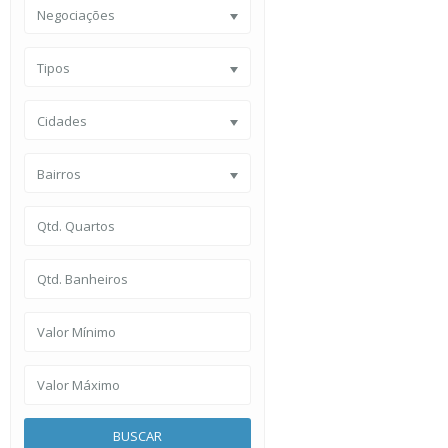
Negociações
Tipos
Cidades
Bairros
BUSCAR