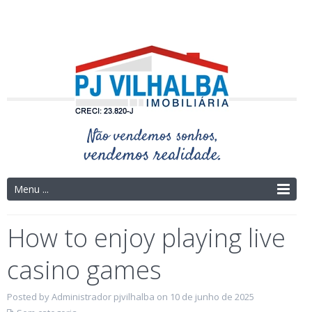
Telefone: (14) 3325-4273 | (14) 9.9754-9695
Menu ...
How to enjoy playing live
casino games
Posted by Administrador pjvilhalba on 10 de junho de 2025