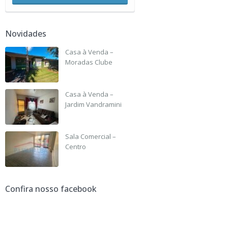
Novidades
Casa à Venda –
Moradas Clube
R$ 135,000
Casa à Venda –
Jardim Vandramini
R$ 190,000
Sala Comercial –
Centro
R$ 3,500 +IPTU
Confira nosso facebook