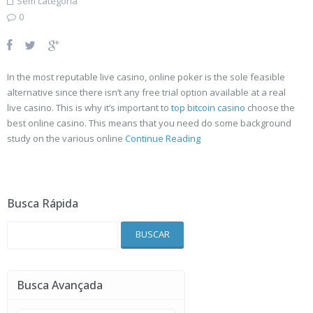
Sem categoria
0
In the most reputable live casino, online poker is the sole feasible
alternative since there isn’t any free trial option available at a real
live casino. This is why it’s important to
top bitcoin casino
choose the
best online casino. This means that you need do some background
study on the various online
Continue Reading
Busca Rápida
BUSCAR
Busca Avançada