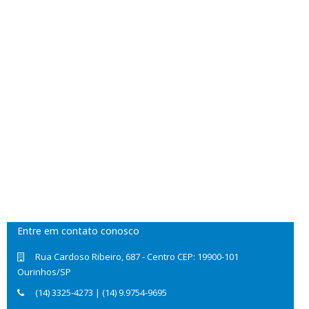
Entre em contato conosco
Rua Cardoso Ribeiro, 687 - Centro CEP: 19900-101
Ourinhos/SP
(14) 3325-4273 | (14) 9.9754-9695