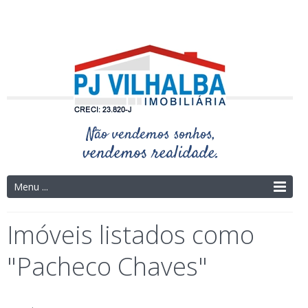
Telefone: (14) 3325-4273 | (14) 9.9754-9695
Menu ...
Imóveis listados como
"Pacheco Chaves"