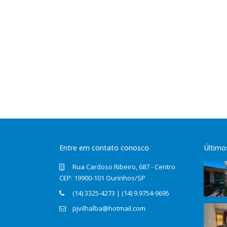
Entre em contato conosco
Último
Rua Cardoso Ribeiro, 687 - Centro
CEP: 19900-101 Ourinhos/SP
(14) 3325-4273 | (14) 9.9754-9695
pjvilhalba@hotmail.com