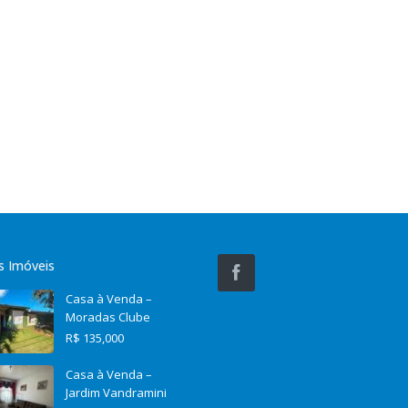
s Imóveis
Casa à Venda –
Moradas Clube
R$ 135,000
Casa à Venda –
Jardim Vandramini