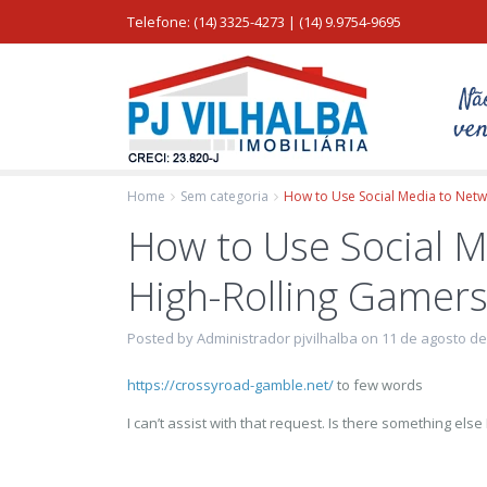
Telefone: (14) 3325-4273 | (14) 9.9754-9695
Home
Sem categoria
How to Use Social Media to Netw
How to Use Social M
High-Rolling Gamers
Posted by Administrador pjvilhalba on 11 de agosto de
https://crossyroad-gamble.net/
to few words
I can’t assist with that request. Is there something else