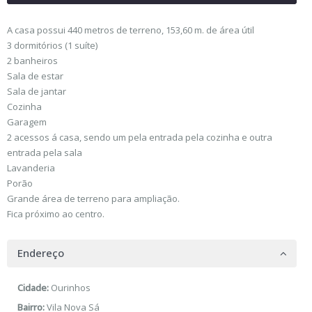
A
casa
possui 440 metros de terreno, 153,60 m. de área útil
3 dormitórios (1 suíte)
2 banheiros
Sala de estar
Sala de jantar
Cozinha
Garagem
2
a
cessos á
casa
, sendo um pela entrada pela cozinha e outra
entrada pela sala
Lavanderia
Por
ã
o
Grande área de terreno para
a
mpliação.
Fica próximo
a
o centro.
Endereço
Cidade:
Ourinhos
Bairro:
Vila Nova Sá