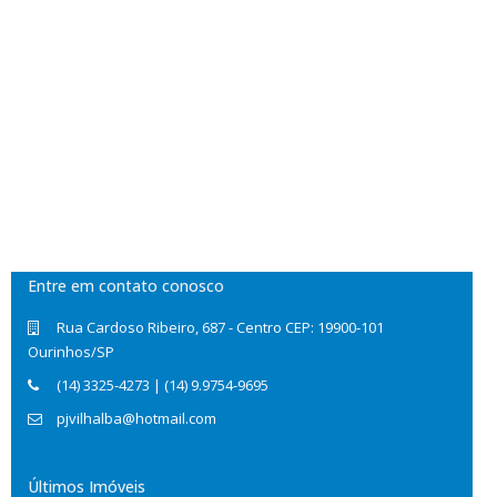
Entre em contato conosco
Rua Cardoso Ribeiro, 687 - Centro CEP: 19900-101
Ourinhos/SP
(14) 3325-4273 | (14) 9.9754-9695
pjvilhalba@hotmail.com
Últimos Imóveis