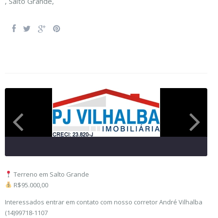
,
Salto Grande
,
Terreno em Salto Grande
R$95.000,00
Interessados entrar em contato com nosso corretor André Vilhalba
(14)99718-1107