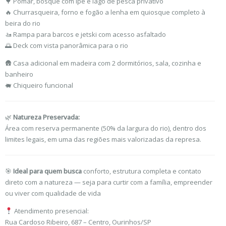
🌳 Pomar, bosque com ipê e lago de pesca privativo
🔥 Churrasqueira, forno e fogão a lenha em quiosque completo à
beira do rio
🚤 Rampa para barcos e jetski com acesso asfaltado
🌅 Deck com vista panorâmica para o rio
🛖 Casa adicional em madeira com 2 dormitórios, sala, cozinha e
banheiro
🐖 Chiqueiro funcional
🌿
Natureza Preservada:
Área com reserva permanente (50% da largura do rio), dentro dos
limites legais, em uma das regiões mais valorizadas da represa.
🎯
Ideal para quem busca
conforto, estrutura completa e contato
direto com a natureza — seja para curtir com a família, empreender
ou viver com qualidade de vida
Atendimento presencial:
Rua Cardoso Ribeiro, 687 – Centro, Ourinhos/SP