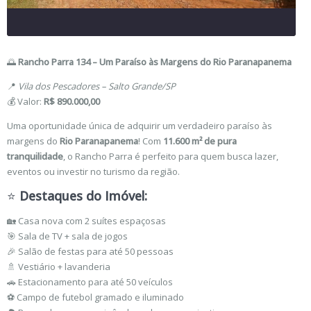
🌅
Rancho Parra 134 – Um Paraíso às Margens do Rio Paranapanema
📍
Vila dos Pescadores – Salto Grande/SP
💰 Valor:
R$ 890.000,00
Uma oportunidade única de adquirir um verdadeiro paraíso às
margens do
Rio Paranapanema
! Com
11.600 m² de pura
tranquilidade
, o Rancho Parra é perfeito para quem busca lazer,
eventos ou investir no turismo da região.
⭐
Destaques do Imóvel:
🏡 Casa nova com 2 suítes espaçosas
🎯 Sala de TV + sala de jogos
🎉 Salão de festas para até 50 pessoas
🚿 Vestiário + lavanderia
🚗 Estacionamento para até 50 veículos
⚽ Campo de futebol gramado e iluminado