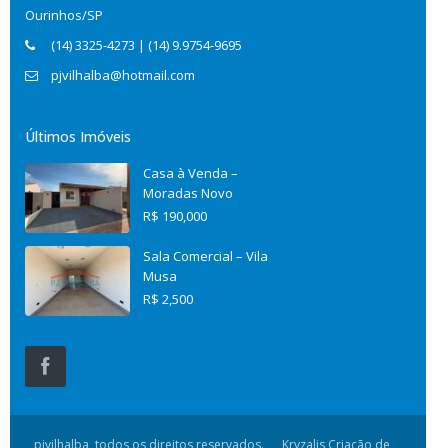
Ourinhos/SP
(14) 3325-4273 | (14) 9.9754-9695
pjvilhalba@hotmail.com
Últimos Imóveis
Casa à Venda –
Moradas Novo
R$ 190,000
Sala Comercial – Vila
Musa
R$ 2,500
pjvilhalba, todos os direitos reservados.
Kryzalis Criação de