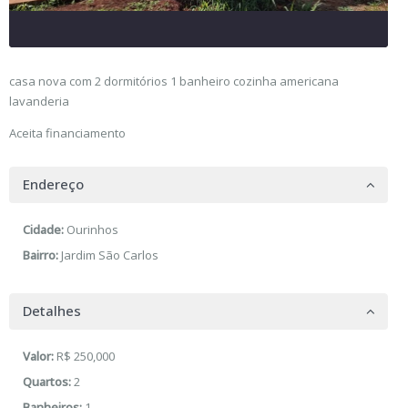
casa nova com 2 dormitórios 1 banheiro cozinha americana
lavanderia
Aceita financiamento
Endereço
Cidade:
Ourinhos
Bairro:
Jardim São Carlos
Detalhes
Valor:
R$ 250,000
Quartos:
2
Banheiros:
1