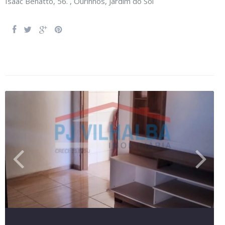
Isaac Benatto, 56. ,
Ourinhos
,
Jardim do Sol