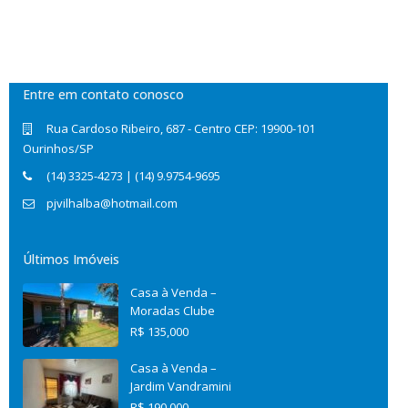
Entre em contato conosco
Rua Cardoso Ribeiro, 687 - Centro CEP: 19900-101
Ourinhos/SP
(14) 3325-4273 | (14) 9.9754-9695
pjvilhalba@hotmail.com
Últimos Imóveis
Casa à Venda –
Moradas Clube
R$ 135,000
Casa à Venda –
Jardim Vandramini
R$ 190,000