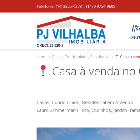
Telefone: (14) 3325-4273 | (14) 9.9754-9695
Home
Casas
,
Condomínios
,
Residencial
Casa à ven
Casa à venda no
Casas
,
Condomínios
,
Residencial
em
À Venda
Lauro Zimmermann Filho,
Ourinhos
,
Jardim Itam