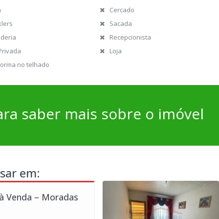
m
Cercado
klers
Sacada
deria
Recepcionista
Privada
Loja
forma no telhado
ra saber mais sobre o imóvel
sar em:
 à Venda – Moradas