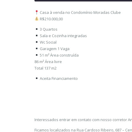
Casa à venda no Condomínio Moradas Clube
R$210.000,00
3 Quartos
Sala e Cozinha integradas
Wc Social
Garagem 1 Vaga
51 m² Área construída
86 m² Área livre
Total 137 m2
Aceita Financiamento
Interessados entrar em contato com nosso corretor An
Ficamos localizados na Rua Cardoso Ribeiro, 687 – Cen