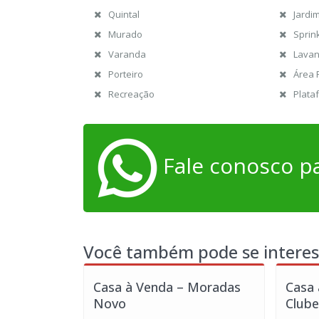
Quintal
Jardi
Murado
Sprin
Varanda
Lavan
Porteiro
Área 
Recreação
Plata
Fale conosco pa
Você também pode se interes
Casa à Venda – Moradas
Casa
Novo
Clube