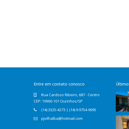
Entre em contato conosco
Último
Rua Cardoso Ribeiro, 687 - Centro
CEP: 19900-101 Ourinhos/SP
(14) 3325-4273 | (14) 9.9754-9695
pjvilhalba@hotmail.com