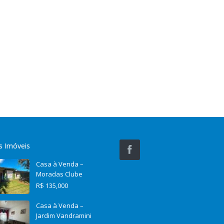
s Imóveis
Casa à Venda –
Moradas Clube
R$ 135,000
Casa à Venda –
Jardim Vandramini